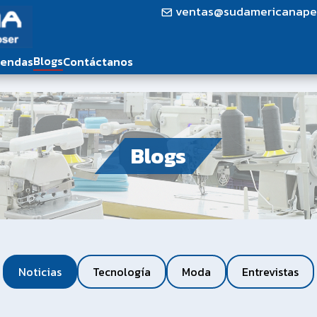
ventas@sudamericanape
Blogs
iendas
Contáctanos
Blogs
Noticias
Tecnología
Moda
Entrevistas