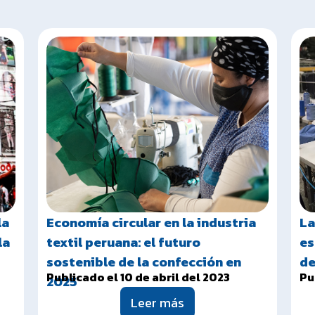
la
Economía circular en la industria
La
la
textil peruana: el futuro
es
sostenible de la confección en
de
Publicado el 10 de abril del 2023
Pu
2025
Leer más