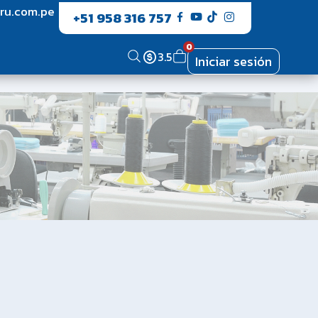
ru.com.pe
+51 958 316 757
0
3.5
Iniciar sesión