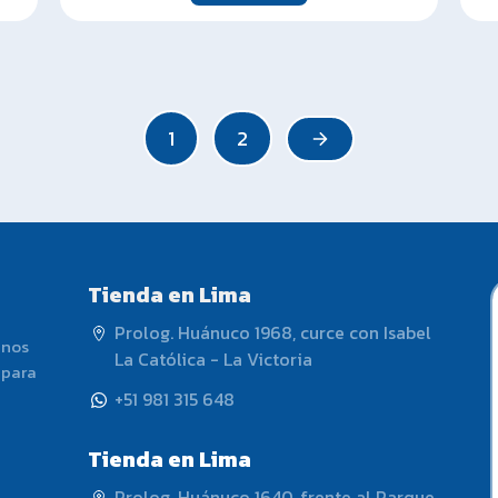
1
2
Tienda en Lima
Prolog. Huánuco 1968, curce con Isabel
 nos
La Católica - La Victoria
 para
+51 981 315 648
Tienda en Lima
Prolog. Huánuco 1640, frente al Parque